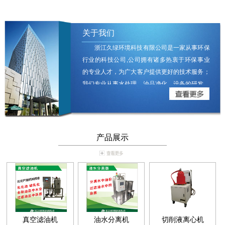
关于我们
浙江久绿环境科技有限公司是一家从事环保
行业的科技公司,公司拥有诸多热衷于环保事业
的专业人才，为广大客户提供更好的技术服务；
我们专业从事水处理、油品净化、设备的研发、
制造，我们服务的领域涵盖了工业油品、食用油
品的脱色、脱水、除臭 除碳、除渣的高精度过
滤净化；切削液、拉丝液、水溶性加工液的单机
循环及集中供液的除渣、除臭、去杂油、杀菌维
产品展示
护；工业用水的去离子、除微生物、除臭、杀菌
净化；工业废水中的回收再利用设备；全自动排
渣离心式固液分离设备......
真空滤油机
油水分离机
切削液离心机