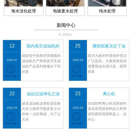
海水淡化处理
电镀废水处理
纯水处理
新闻中心
12
25
国内真空滤油机的
哪些因素决定了油
现阶段中国有经营规模的
因为大家的环境保护意识
2021-07
2021-06
滤油机生产商将真空泵滤
广泛提高，大家愈来愈高
油机产品系列慢慢向下列
度重视油水源污染，因而
好多
很多
22
23
油品过滤净化之滤
离心机
谈及滤油机这类机器设备
自动卸料离心机实际操作
2021-05
2021-04
大伙儿很有可能多多少少
基本原理原材料由入料管
存有一点距离感，为了让
进到圆筒筛面料盘上，在
大伙
向心