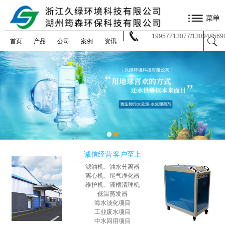
19957213077/130948569
首页
产品
公司
案例
资讯
诚信经营
客户至上
滤油机、
油水分离器
离心机、
尾气净化器
维护机、
液槽清理机
低温蒸发器
海水淡化项目
工业废水项目
中水回用项目