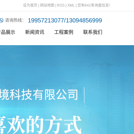
设为首页
|
网站地图
|
RSS
|
XML
|
您有
642
条询盘信息！
19957213077/13094856999
咨询热线：
产品展示
新闻资讯
工程案例
联系我们
州滤油机系
公司新闻
案例展示
州离心机系
列
行业新闻
州切削液再
列
技术知识
州油水分离
维护设备
州液槽清理
器
州低温蒸发
机
州油冷却热
器
交换机