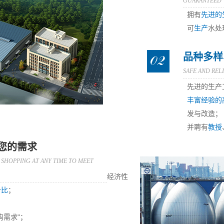
GUARANTEED
拥有
先进的
可
生产
水处
品种多样
SAFE AND REL
先进的生产
丰富经验的
发与改造；
并聘有
教授
您的需求
 SHOPPING AT ANY TIME TO MEET
经济性
价比
；
购需求"；