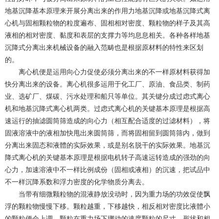
地基沉降基本原理来开展分离出来的作用力地基沉降或地基沉降式离
心机与固相颗粒物的粒度遍布、固相相对密度、颗粒物的样子及其高
液相的相对密度、黏度和表层的支撑力等均息息相关。各种各样地基
沉降式分离出来机械设备的融入范畴也是根据原材料的特性来区划
的。
离心机便是运用向心力促使必须分离出来的不一样原材料获得加
快分离出来的设备。离心机很多运用于化工厂、原油、食品类、制药
业、选矿厂、煤碳、污水处理和船只等单位。其关键分成过虑式离心
机和地基沉降式离心机两类。过虑式离心机的关键基本原理是根据高
速运行的抽滤圆筒筛造成的向心力（相互配合适度的过滤材料），将
固液溶液中的液相加快甩出来圆筒筛，而将固相留到圆筒筛内，做到
分离出来固态和液體的实际效果，或是别名脱干的实际效果。地基沉
降式离心机的关键基本原理是根据电机转子高速运转造成的强劲的向
心力，加速溶液中不一样比例成份（固相或液相）的沉速，把试品中
不一样沉降系数和浮力密度的化学物质分离去。
当带有细微颗粒物的混液静放没动时，因为重力场的功效促使飘
浮的颗粒物慢慢下移。颗粒越重，下移越快，相反相对密度比液體小
的颗粒便会上调。颗粒在重力场下挪动的速度颗粒的尺寸、形状和相