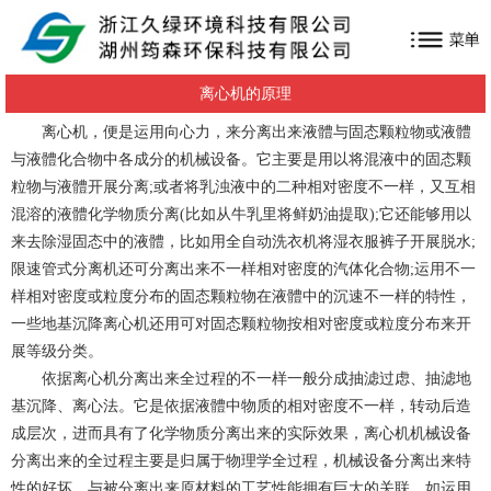
离心机的原理
离心机，便是运用向心力，来分离出来液體与固态颗粒物或液體
与液體化合物中各成分的机械设备。它主要是用以将混液中的固态颗
粒物与液體开展分离;或者将乳浊液中的二种相对密度不一样，又互相
混溶的液體化学物质分离(比如从牛乳里将鲜奶油提取);它还能够用以
来去除湿固态中的液體，比如用全自动洗衣机将湿衣服裤子开展脱水;
限速管式分离机还可分离出来不一样相对密度的汽体化合物;运用不一
样相对密度或粒度分布的固态颗粒物在液體中的沉速不一样的特性，
一些地基沉降离心机还用可对固态颗粒物按相对密度或粒度分布来开
展等级分类。
依据
离心机
分离出来全过程的不一样一般分成抽滤过虑、抽滤地
基沉降、离心法。它是依据液體中物质的相对密度不一样，转动后造
成层次，进而具有了化学物质分离出来的实际效果，离心机机械设备
分离出来的全过程主要是归属于物理学全过程，机械设备分离出来特
性的好坏，与被分离出来原材料的工艺性能拥有巨大的关联。如运用