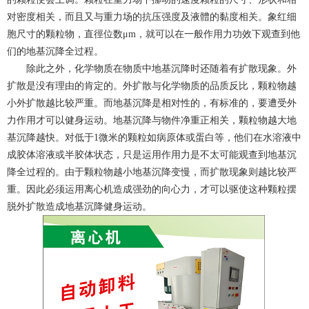
对密度相关，而且又与重力场的抗压强度及液體的黏度相关。象红细
胞尺寸的颗粒物，直徑位数μm，就可以在一般作用力功效下观查到他
们的地基沉降全过程。
除此之外，化学物质在物质中地基沉降时还随着有扩散现象。外
扩散是没有理由的肯定的。外扩散与化学物质的品质反比，颗粒物越
小外扩散越比较严重。而地基沉降是相对性的，有标准的，要遭受外
力作用才可以健身运动。地基沉降与物件净重正相关，颗粒物越大地
基沉降越快。对低于1微米的颗粒如病原体或蛋白等，他们在水溶液中
成胶体溶液或半胶体状态，只是运用作用力是不太可能观查到地基沉
降全过程的。由于颗粒物越小地基沉降变慢，而扩散现象则越比较严
重。因此必须运用离心机造成强劲的向心力，才可以驱使这种颗粒摆
脱外扩散造成地基沉降健身运动。