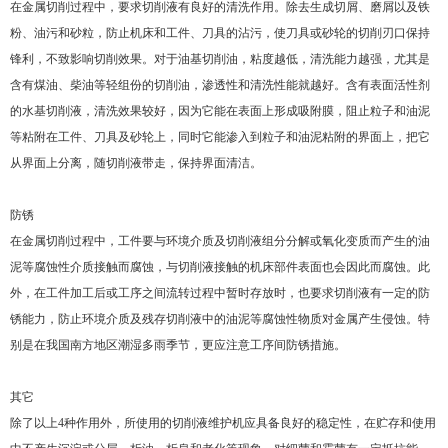
在金属切削过程中，要求切削液有良好的清洗作用。除去生成切屑、磨屑以及铁
粉、油污和砂粒，防止机床和工件、刀具的沾污，使刀具或砂轮的切削刃口保持
锋利，不致影响切削效果。对于油基切削油，粘度越低，清洗能力越强，尤其是
含有煤油、柴油等轻组份的切削油，渗透性和清洗性能就越好。含有表面活性剂
的水基切削液，清洗效果较好，因为它能在表面上形成吸附膜，阻止粒子和油泥
等粘附在工件、刀具及砂轮上，同时它能渗入到粒子和油泥粘附的界面上，把它
从界面上分离，随切削液带走，保持界面清洁。
防锈
在金属切削过程中，工件要与环境介质及切削液组分分解或氧化变质而产生的油
泥等腐蚀性介质接触而腐蚀，与切削液接触的机床部件表面也会因此而腐蚀。此
外，在工件加工后或工序之间流转过程中暂时存放时，也要求切削液有一定的防
锈能力，防止环境介质及残存切削液中的油泥等腐蚀性物质对金属产生侵蚀。特
别是在我国南方地区潮湿多雨季节，更应注意工序间防锈措施。
其它
除了以上4种作用外，所使用的切削液维护机应具备良好的稳定性，在贮存和使用